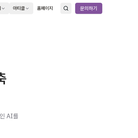
례
아티클
홈페이지
문의하기
축
인 AI를