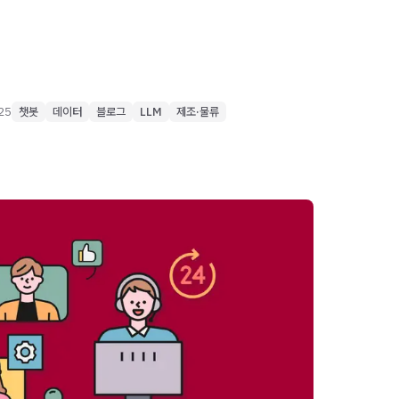
025
챗봇
데이터
블로그
LLM
제조·물류