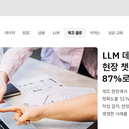
데이터
B2C
금융
LLM
제조·물류
커머스
공공·교육
LLM 
현장 
87%
제조 현장에서 
정확도를 51%
작업 절차, 현
생생한 사례를 
테스트 시나리오
데이터 전략에 