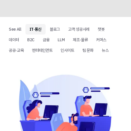
See All
IT·통신
블로그
고객 성공사례
챗봇
데이터
B2C
금융
LLM
제조·물류
커머스
공공·교육
엔터테인먼트
인사이트
팀 문화
뉴스